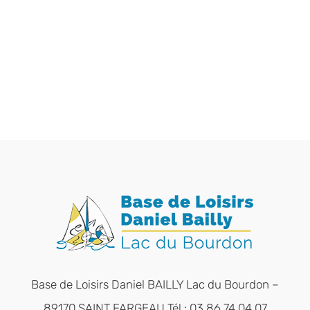
Base de Loisirs Daniel BAILLY Lac du Bourdon –
89170 SAINT FARGEAU Tél : 03 86 74 04 07