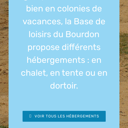
bien en colonies de
vacances, la Base de
loisirs du Bourdon
propose différents
hébergements : en
chalet, en tente ou en
dortoir.
VOIR TOUS LES HÉBERGEMENTS