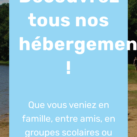
tous nos
hébergemen
!
Que vous veniez en
famille, entre amis, en
groupes scolaires ou